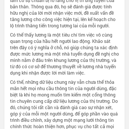
làm có sự chuẩn bị rõ ràng cho vị trí ứng tuyển của
bản thân. Thông qua đó, họ sẽ đánh giá được tính
hữu nghị của lời mời nhận việc mới, đề xuất vấn đề
tăng lương cho công việc hiện tại, lên kế hoạch cho
lộ trình thăng tiến trong tương lai của mỗi người.
Có thể thấy lương là một tiêu chí tìm việc vô cùng
quan trọng của hầu hết người lao động. Khảo sát
trên đây có ý nghĩa ở chỗ, nó giúp chúng ta xác định
được mức lương mà một nhà tuyển dụng đề nghị cho
mình nằm ở đâu trên khung lương của thị trường, và
từ đó có cơ sở để thương thuyết về lương nhà tuyển
dụng khi nhận được lời mời làm việc.
Có thể, những dữ liệu chung này vẫn chưa thể thỏa
mãn hết mọi nhu cầu thông tin của người dùng, đặc
biệt là khi họ mong muốn tìm kiếm một cổng thông
tin chuyên cung cấp dữ liệu lương của thị trường. Do
đó, chúng tôi rất cần và đánh giá cao sự nhận xét,
góp ý của mỗi một người dùng, để góp phần vào quá
trình điều chỉnh, xây dựng một mạng lưới thông tin
chính thức hoàn thiện hơn, phục vụ cho tất cả mọi