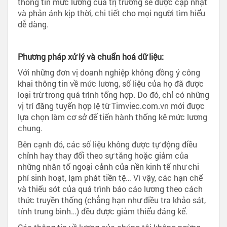
thông tin mức lương của trị trường sẽ được cập nhật
và phản ánh kịp thời, chi tiết cho mọi người tìm hiểu
dễ dàng.
Phương pháp xử lý và chuẩn hoá dữ liệu:
Với những đơn vị doanh nghiệp không đồng ý công
khai thông tin về mức lương, số liệu của họ đã được
loại trừ trong quá trình tổng hợp. Do đó, chỉ có những
vị trí đăng tuyển hợp lệ từ Timviec.com.vn mới được
lựa chọn làm cơ sở để tiến hành thống kê mức lương
chung.
Bên cạnh đó, các số liệu không được tự động điều
chỉnh hay thay đổi theo sự tăng hoặc giảm của
những nhân tố ngoại cảnh của nền kinh tế như chi
phí sinh hoạt, lạm phát tiền tệ… Vì vậy, các hạn chế
và thiếu sót của quá trình báo cáo lương theo cách
thức truyền thống (chẳng hạn như điều tra khảo sát,
tính trung bình…) đều được giảm thiểu đáng kể.