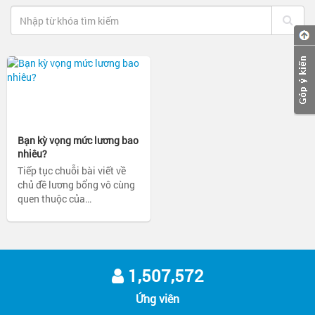
Bạn kỳ vọng mức lương bao
nhiêu?
Tiếp tục chuỗi bài viết về
chủ đề lương bổng vô cùng
quen thuộc của
timviec.com.vn, hãy cùng
nhau “xử lý” câu hỏi cũ mà
mọi ứng viên đều nhận
được khi dự phỏng vấn việc
làm: “Bạn mong đợi mức
1,507,572
lương bao nhiêu?”
Ứng viên